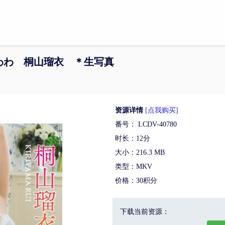
0f るいたわわ 桐山瑠衣 ＊生写真
资源详情
[点我购买]
番号： LCDV-40780
时长：12分
大小：216.3 MB
类型：MKV
价格：30积分
下载当前资源：