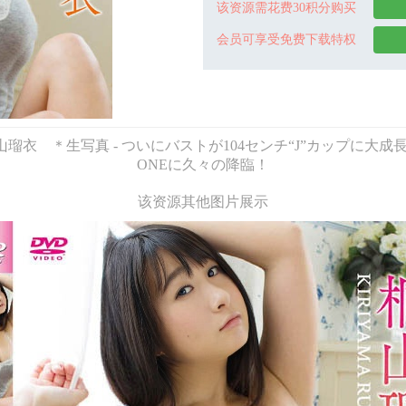
该资源需花费30积分购买
会员可享受免费下载特权
 るいたわわ 桐山瑠衣 ＊生写真 - ついにバストが104センチ“J”カ
ONEに久々の降臨！
该资源其他图片展示