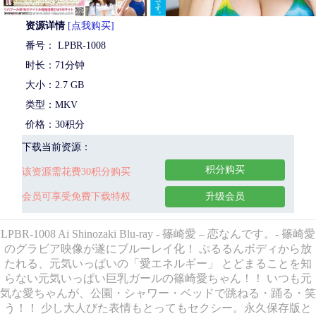
资源详情
[点我购买]
番号： LPBR-1008
时长：71分钟
大小：2.7 GB
类型：MKV
价格：30积分
下载当前资源：
积分购买
该资源需花费30积分购买
会员可享受免费下载特权
升级会员
LPBR-1008 Ai Shinozaki Blu-ray - 篠崎愛 – 恋なんです。- 篠崎愛
のグラビア映像が遂にブルーレイ化！ ぷるるんボディから放
たれる、元気いっぱいの「愛エネルギー」 とどまることを知
らない元気いっぱい巨乳ガールの篠崎愛ちゃん！！ いつも元
気な愛ちゃんが、公園・シャワー・ベッドで跳ねる・踊る・笑
う！！ 少し大人びた表情もとってもセクシー。永久保存版と