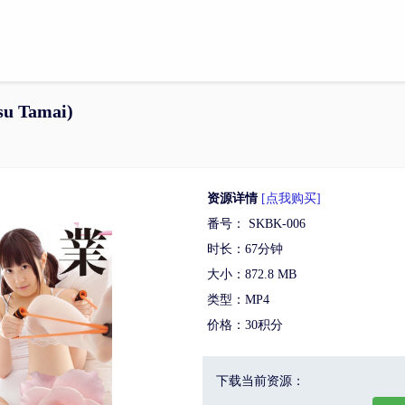
u Tamai)
资源详情
[点我购买]
番号： SKBK-006
时长：67分钟
大小：872.8 MB
类型：MP4
价格：30积分
下载当前资源：