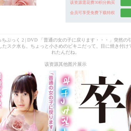
该资源需花费30积分购买
会员可享受免费下载特权
 玉井ちなつ | すけっちぶっく 2 | DVD 「普通の女の子に戻ります・
したスク水も、ちょっと小さめのビキニだって、目に焼き付け
れたんだね。
该资源其他图片展示