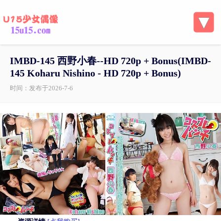
IMBD-145 西野小春--HD 720p + Bonus( IMBD-
145 Koharu Nishino - HD 720p + Bonus)
时间：发布于2026-7-6