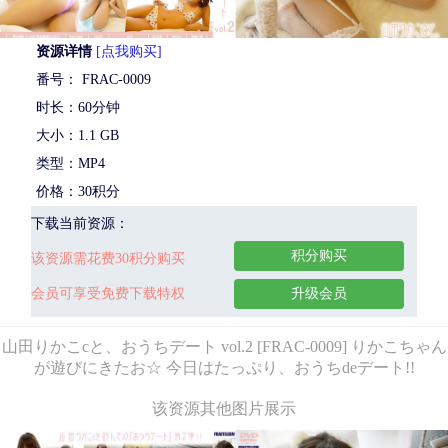
资源详情
[点我购买]
番号： FRAC-0009
时长：60分钟
大小：1.1 GB
类型：MP4
价格：30积分
下载当前资源：
积分购买
该资源需花费30积分购买
会员可享受免费下载特权
升级会员
山田りかこcと、おうちデート vol.2 [FRAC-0009] りかこちゃん
が遊びにきたお☆ 今日はたっぷり、おうちdeデート!!
该资源其他图片展示