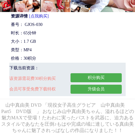
资源详情
[点我购买]
番号： GJOS-030
时长：65分钟
大小：1.7 GB
类型：MP4
价格：30积分
下载当前资源：
积分购买
该资源需花费30积分购买
会员可享受免费下载特权
升级会员
山中真由美 DVD 「現役女子高生グラビア 山中真由美
Part5 DVD版 」 おなじみ山中真由美ちゃん、溢れるほどの
魅力MAXで登場！たわわに実ったバストを武器に、迫力ある
スタイルであなたを圧倒♪もはや完成の域に達している真由美
ちゃんに魅了されっぱなしの作品になりました！！