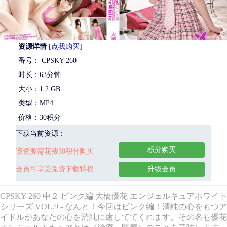
资源详情
[点我购买]
番号： CPSKY-260
时长：63分钟
大小：1.2 GB
类型：MP4
价格：30积分
下载当前资源：
积分购买
该资源需花费30积分购买
会员可享受免费下载特权
升级会员
CPSKY-260 中２ ピンク編 大橋優花 エンジェルキュアホワイト
シリーズ VOL.9 - なんと！今回はピンク編！清純の心をもつア
イドルがあなたの心を清純に癒しててくれます。その名も優花