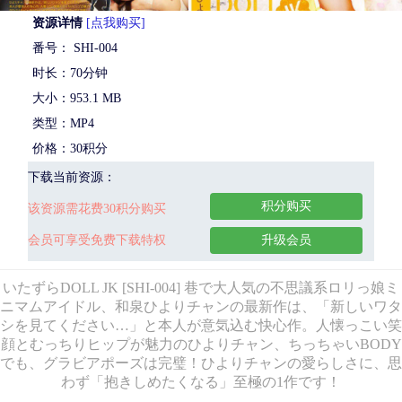
资源详情
[点我购买]
番号： SHI-004
时长：70分钟
大小：953.1 MB
类型：MP4
价格：30积分
下载当前资源：
积分购买
该资源需花费30积分购买
会员可享受免费下载特权
升级会员
いたずらDOLL JK [SHI-004] 巷で大人気の不思議系ロリっ娘ミ
ニマムアイドル、和泉ひよりチャンの最新作は、「新しいワタ
シを見てください…」と本人が意気込む快心作。人懐っこい笑
顔とむっちりヒップが魅力のひよりチャン、ちっちゃいBODY
でも、グラビアポーズは完璧！ひよりチャンの愛らしさに、思
わず「抱きしめたくなる」至極の1作です！