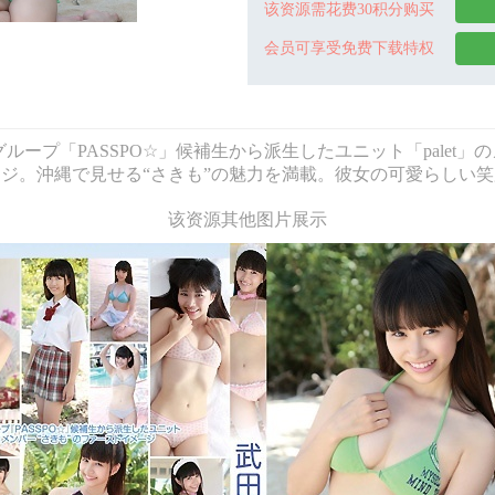
该资源需花费30积分购买
会员可享受免费下载特权
ルグループ「PASSPO☆」候補生から派生したユニット「pale
ジ。沖縄で見せる“さきも”の魅力を満載。彼女の可愛らしい
该资源其他图片展示