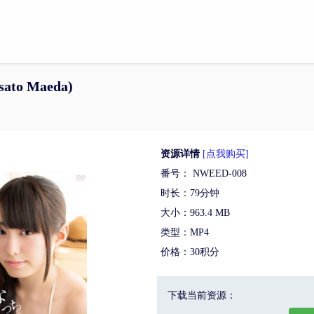
to Maeda)
资源详情
[点我购买]
番号： NWEED-008
时长：79分钟
大小：963.4 MB
类型：MP4
价格：30积分
下载当前资源：