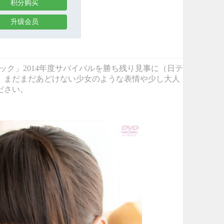
积分购买
升级会员
「日テレジェニック」2014年度サバイバルを勝ち残り見事に（日テ
。まだまだあどけない少女のような表情や少し大人
ださい。