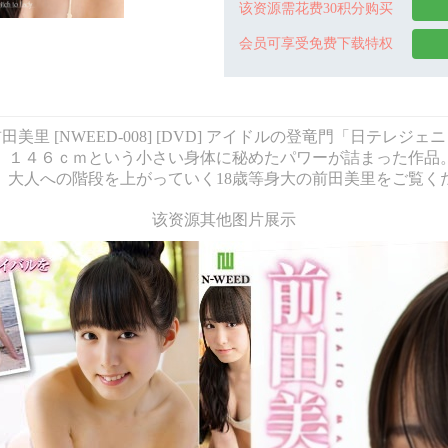
该资源需花费30积分购买
会员可享受免费下载特权
なすいっち 前田美里 [NWEED-008] [DVD] アイドルの登竜門
。１４６ｃｍという小さい身体に秘めたパワーが詰まった作品
。大人への階段を上がっていく18歳等身大の前田美里をご覧く
该资源其他图片展示