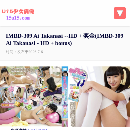
IMBD-309 Ai Takanasi --HD + 奖金( IMBD-309
Ai Takanasi - HD + bonus)
时间：发布于2026-7-6