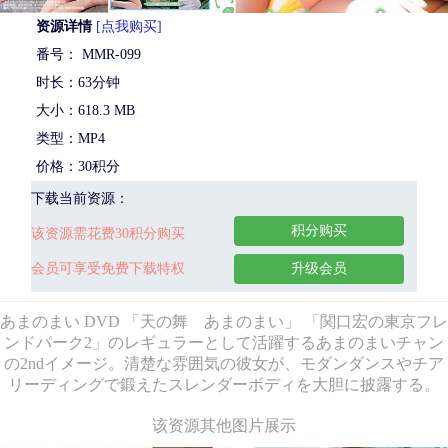
资源详情
[点我购买]
番号： MMR-099
时长：63分钟
大小：618.3 MB
类型：MP4
价格：30积分
下载当前资源：
积分购买
该资源需花费30积分购买
会员可享受免费下载特权
升级会员
あまのまい DVD 「天の舞 あまのまい」 「関口宏の東京フレ
ンドパーク2」のレギュラーとして活躍するあまのまいチャン
の2ndイメージ。清楚な雰囲気の彼女が、モダンダンスやチア
リーディングで鍛えたスレンダーボディを大胆に披露する。
该资源其他图片展示