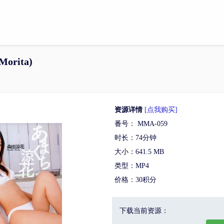
orita)
资源详情
[点我购买]
番号： MMA-059
时长：74分钟
大小：641.5 MB
类型：MP4
价格：30积分
下载当前资源：