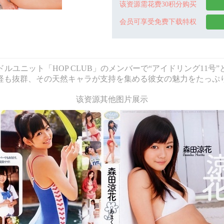
该资源需花费30积分购买
会员可享受免费下载特权
イドルユニット「HOP CLUB」のメンバーで“アイドリング11
経も抜群、その天然キャラが支持を集める彼女の魅力をたっぷ
该资源其他图片展示