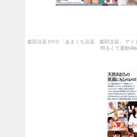
森田涼花 DVD 「あまくち涼花 森田涼花」 ア
明るくて運動神