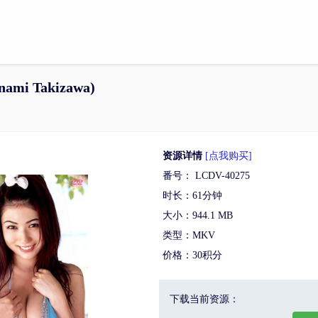
ami Takizawa)
资源详情
[点我购买]
番号： LCDV-40275
时长：61分钟
大小：944.1 MB
类型：MKV
价格：30积分
下载当前资源：