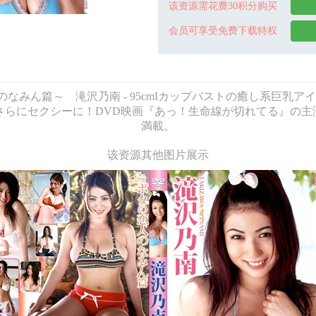
该资源需花费30积分购买
会员可享受免费下载特权
D - ～ボクの恋人のなみん篇～ 滝沢乃南 - 95cmIカップバストの癒
らにセクシーに！DVD映画『あっ！生命線が切れてる』の主
満載。
该资源其他图片展示