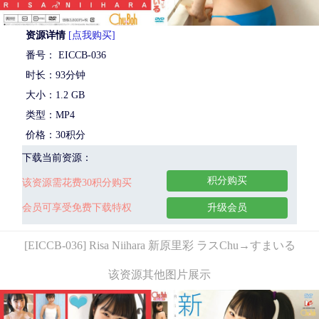
资源详情
[点我购买]
番号： EICCB-036
时长：93分钟
大小：1.2 GB
类型：MP4
价格：30积分
下载当前资源：
积分购买
该资源需花费30积分购买
会员可享受免费下载特权
升级会员
[EICCB-036] Risa Niihara 新原里彩 ラスChu→すまいる
该资源其他图片展示