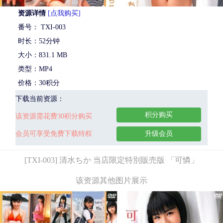
资源详情
[点我购买]
番号： TXI-003
时长：52分钟
大小：831.1 MB
类型：MP4
价格：30积分
下载当前资源：
积分购买
该资源需花费30积分购买
会员可享受免费下载特权
升级会员
[TXI-003] 清水ちか 当店限定特別販売版 「可憐」
该资源其他图片展示