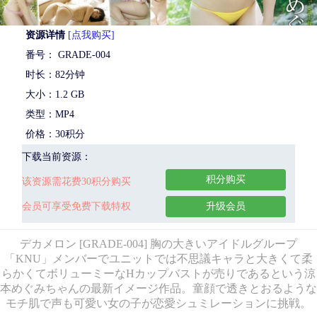
资源详情
[点我购买]
番号： GRADE-004
时长：82分钟
大小：1.2 GB
类型：MP4
价格：30积分
下载当前资源：
积分购买
该资源需花费30积分购买
会员可享受免费下载特权
升级会员
デカメロン [GRADE-004] 胸の大きいアイドルグループ
「KNU」メンバーでユニットでは不思議キャラと大きくて柔
らかくてボリューミーなHカップバストが売りであるという涼
本めぐみちゃんの最新イメージ作品。童顔で透きとおるような
モチ肌で声も可愛い女の子が恋愛シュミレーションに挑戦。