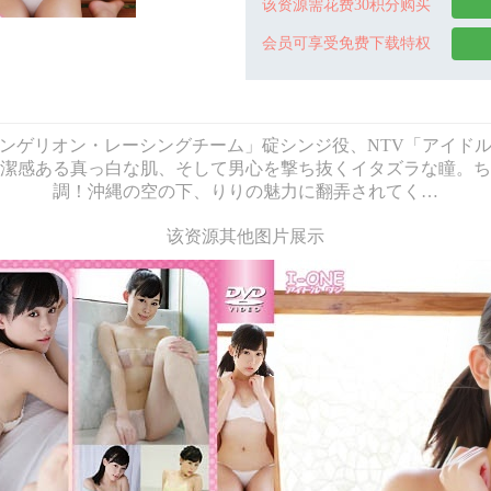
该资源需花费30积分购买
会员可享受免费下载特权
 「エヴァンゲリオン・レーシングチーム」碇シンジ役、NTV「アイ
潔感ある真っ白な肌、そして男心を撃ち抜くイタズラな瞳。ち
調！沖縄の空の下、りりの魅力に翻弄されてく…
该资源其他图片展示