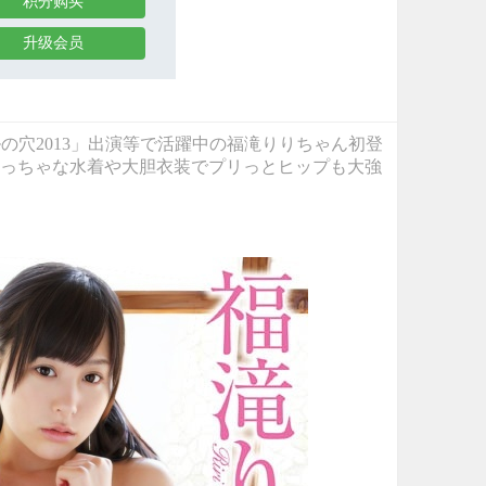
积分购买
升级会员
ドルの穴2013」出演等で活躍中の福滝りりちゃん初登
っちゃな水着や大胆衣装でプリっとヒップも大強