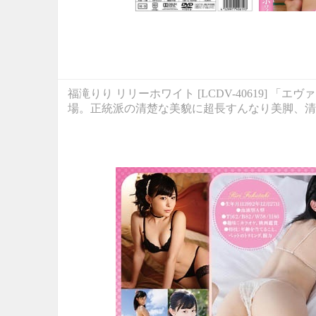
福滝りり リリーホワイト [LCDV-40619]
場。正統派の清楚な美貌に超長すんなり美脚、清