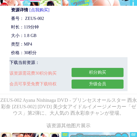
资源详情
[点我购买]
番号： ZEUS-002
时长：119分钟
大小：1.8 GB
类型：MP4
价格：30积分
下载当前资源：
积分购买
该资源需花费30积分购买
会员可享受免费下载特权
升级会员
ZEUS-002 Ayana Nishinaga DVD - プリンセスオールスター 西永
彩奈 [ZEUS-002] [DVD] 美少女アイドルイメージメーカー「ゼ
ウス」第2弾に、大人気の 西永彩奈チャンが登場。
该资源其他图片展示